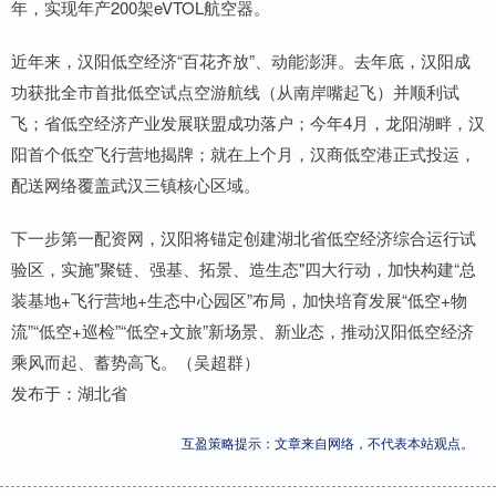
年，实现年产200架eVTOL航空器。
近年来，汉阳低空经济“百花齐放”、动能澎湃。去年底，汉阳成
功获批全市首批低空试点空游航线（从南岸嘴起飞）并顺利试
飞；省低空经济产业发展联盟成功落户；今年4月，龙阳湖畔，汉
阳首个低空飞行营地揭牌；就在上个月，汉商低空港正式投运，
配送网络覆盖武汉三镇核心区域。
下一步第一配资网，汉阳将锚定创建湖北省低空经济综合运行试
验区，实施"聚链、强基、拓景、造生态"四大行动，加快构建“总
装基地+飞行营地+生态中心园区”布局，加快培育发展“低空+物
流”“低空+巡检”“低空+文旅”新场景、新业态，推动汉阳低空经济
乘风而起、蓄势高飞。（吴超群）
发布于：湖北省
互盈策略提示：文章来自网络，不代表本站观点。