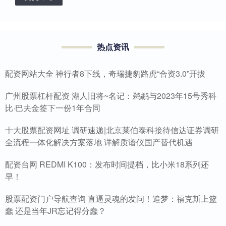
热点资讯
配资网站大全 神行者8下线，奇瑞捷豹路虎“合资3.0”开拔
广州股票杠杆配资 湖人旧将~名记：鹈鹕与2023年15号秀科
比·巴夫金签下一份1年合同
十大股票配资网址 调研速递|北京莱伯泰科接待信达证券调研
全流程一体化解决方案落地 详解质谱仪国产替代机遇
配资台网 REDMI K100：发布时间提档，比小米18系列还
早！
股票配资门户导航查询 直逼灵魂的发问！追梦：福克斯上篮
蠢 还是当年JR忘记得分蠢？