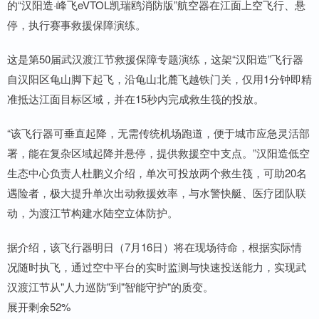
的“汉阳造·峰飞eVTOL凯瑞鸥消防版”航空器在江面上空飞行、悬
停，执行赛事救援保障演练。
这是第50届武汉渡江节救援保障专题演练，这架“汉阳造”飞行器
自汉阳区龟山脚下起飞，沿龟山北麓飞越铁门关，仅用1分钟即精
准抵达江面目标区域，并在15秒内完成救生筏的投放。
“该飞行器可垂直起降，无需传统机场跑道，便于城市应急灵活部
署，能在复杂区域起降并悬停，提供救援空中支点。”汉阳造低空
生态中心负责人杜鹏义介绍，单次可投放两个救生筏，可助20名
遇险者，极大提升单次出动救援效率，与水警快艇、医疗团队联
动，为渡江节构建水陆空立体防护。
据介绍，该飞行器明日（7月16日）将在现场待命，根据实际情
况随时执飞，通过空中平台的实时监测与快速投送能力，实现武
汉渡江节从"人力巡防"到"智能守护"的质变。
展开剩余52%