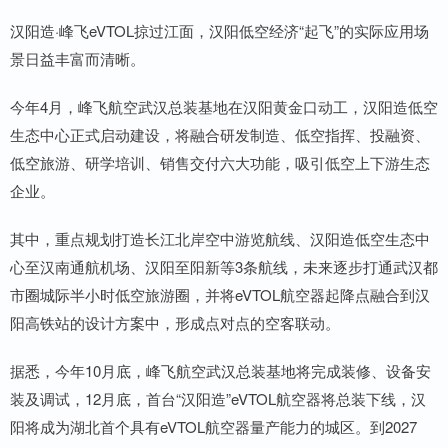
汉阳造·峰飞eVTOL掠过江面，汉阳低空经济“起飞”的实际应用场
景日益丰富而清晰。
今年4月，峰飞航空武汉总装基地在汉阳黄金口动工，汉阳造低空
生态中心正式启动建设，将融合研发制造、低空指挥、投融资、
低空旅游、研学培训、销售交付六大功能，吸引低空上下游生态
企业。
其中，重点规划打造长江北岸空中游览航线、汉阳造低空生态中
心至汉南通航机场、汉阳至阳新等3条航线，未来逐步打通武汉都
市圈城际半小时低空旅游圈，并将eVTOL航空器起降点融合到汉
阳高铁站的设计方案中，形成点对点的空客联动。
据悉，今年10月底，峰飞航空武汉总装基地将完成装修、设备安
装及调试，12月底，首台“汉阳造”eVTOL航空器将总装下线，汉
阳将成为湖北首个具有eVTOL航空器量产能力的城区。到2027