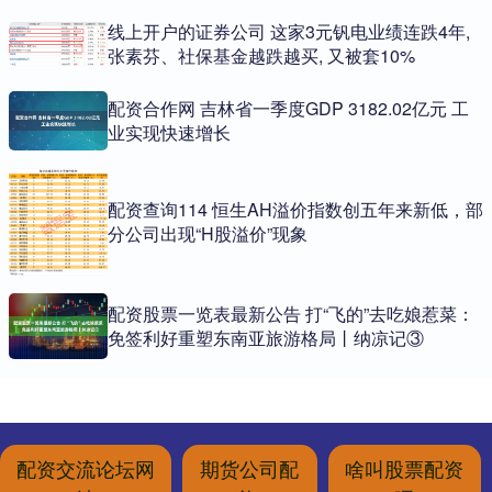
线上开户的证券公司 这家3元钒电业绩连跌4年,
张素芬、社保基金越跌越买, 又被套10%
配资合作网 吉林省一季度GDP 3182.02亿元 工
业实现快速增长
配资查询114 恒生AH溢价指数创五年来新低，部
分公司出现“H股溢价”现象
配资股票一览表最新公告 打“飞的”去吃娘惹菜：
免签利好重塑东南亚旅游格局丨纳凉记③
配资交流论坛网
期货公司配
啥叫股票配资