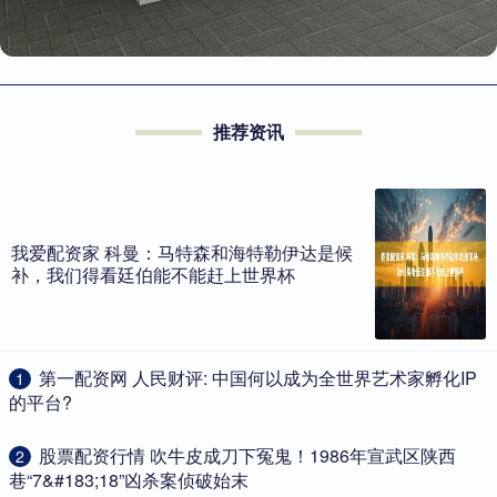
推荐资讯
我爱配资家 科曼：马特森和海特勒伊达是候
补，我们得看廷伯能不能赶上世界杯
​第一配资网 人民财评: 中国何以成为全世界艺术家孵化IP
1
的平台?
​股票配资行情 吹牛皮成刀下冤鬼！1986年宣武区陕西
2
巷“7&#183;18”凶杀案侦破始末