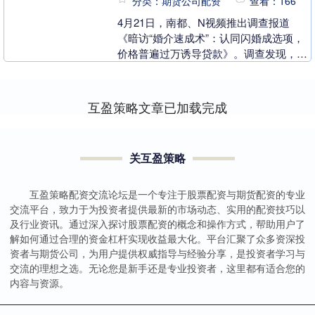
分类：期货公司配资
查看：166
4月21日，南都、N视频推出调查报道
《暗访“婚介速成术”：认同闪婚成选项，
价格普遍过万诱导贷款》。调查发现，广
州市天河区有婚戒机构诱导借贷消费，并
宣称“有人一个....
互盈策略文章已加载完成
关互盈策略
互盈策略配资交流论坛是一个专注于股票配资与期货配资的专业
交流平台，致力于为投资者提供最新的市场动态、实用的配资技巧以
及行业资讯。通过深入探讨股票配资的概念和操作方式，帮助用户了
解如何通过合理的资金杠杆实现收益最大化。平台汇聚了众多资深投
资者与期货公司，为用户提供权威指导与经验分享，是投资者学习与
交流的理想之选。无论您是新手还是专业投资者，这里都有适合您的
内容与资源。