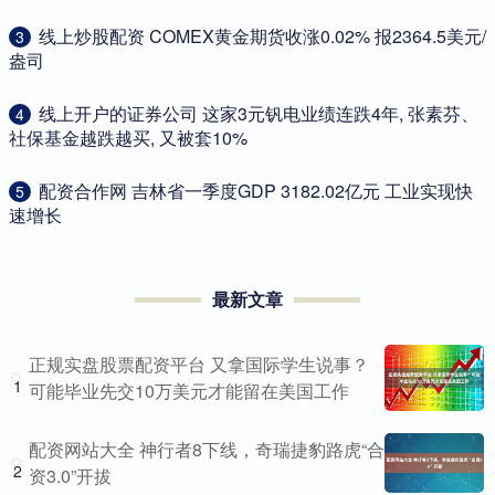
​线上炒股配资 COMEX黄金期货收涨0.02% 报2364.5美元/
3
盎司
​线上开户的证券公司 这家3元钒电业绩连跌4年, 张素芬、
4
社保基金越跌越买, 又被套10%
​配资合作网 吉林省一季度GDP 3182.02亿元 工业实现快
5
速增长
最新文章
正规实盘股票配资平台 又拿国际学生说事？
1
可能毕业先交10万美元才能留在美国工作
配资网站大全 神行者8下线，奇瑞捷豹路虎“合
2
资3.0”开拔