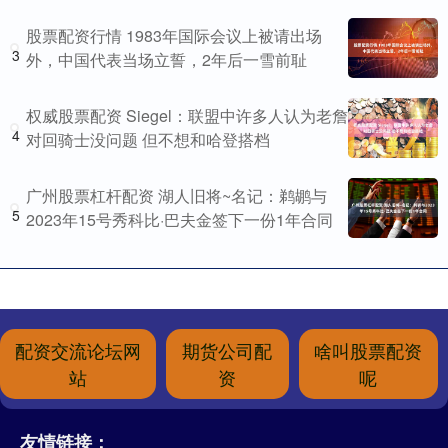
股票配资行情 1983年国际会议上被请出场
3
外，中国代表当场立誓，2年后一雪前耻
权威股票配资 Siegel：联盟中许多人认为老詹
4
对回骑士没问题 但不想和哈登搭档
广州股票杠杆配资 湖人旧将~名记：鹈鹕与
5
2023年15号秀科比·巴夫金签下一份1年合同
配资交流论坛网
期货公司配
啥叫股票配资
站
资
呢
友情链接：